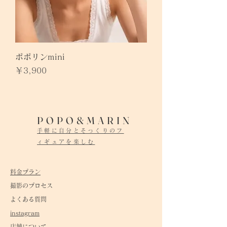
ポポリンmini
価格
￥3,900
POPO&MARIN
手軽に自分とそっくりのフ
ィギュアを楽しむ
料金プラン
撮影のプロセス
よくある質問
instagram
店舗について