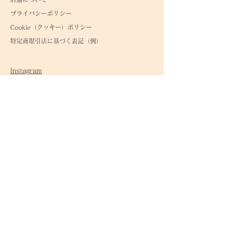
プライバシーポリシー
Cookie（クッキ
ー）ポリシー
特定商取引法に基づく表記（例）
Instagram
tiktok
公式LINE
〒542-0086
大阪市中央区西心斎橋1-8-18ヒカリビル205室
地図詳細
連絡方法:
080-3111-3971
メールアドレス:
popoandmarin@gmail.com
営業時間 AM11：00〜PM5：00