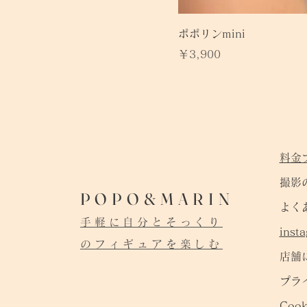
ポポリンmini
価格
￥3,900
料金
撮影
POPO&MARIN
よく
手軽に自分とそっくり
inst
のフィギュアを楽しむ
店舗
プラ
Coo