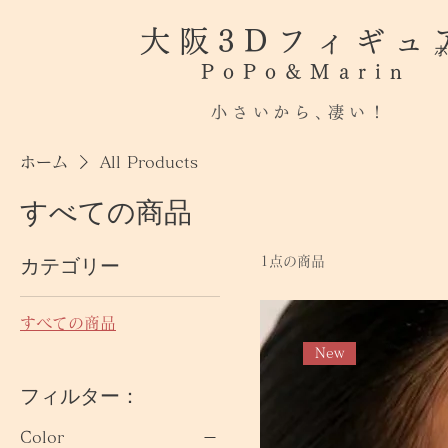
大阪3Dフィギュ
ホ
PoPo&Marin
小さいから､凄い！
ホーム
All Products
すべての商品
カテゴリー
1点の商品
すべての商品
New
フィルター：
Color