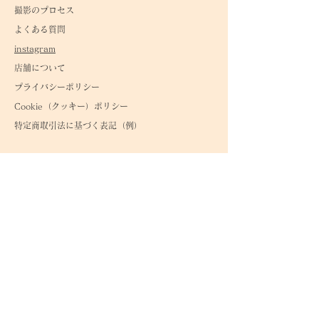
撮影のプロセス
よくある質問
instagram
店舗について
プライバシーポリシー
Cookie（クッキ
ー）ポリシー
特定商取引法に基づく表記（例）
Instagram
tiktok
公式LINE
〒542-0086
大阪市中央区西心斎橋1-8-18ヒカリビル205室
地図詳細